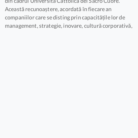
din cadrul Università Cattolica del Sacro Cuore.
Această recunoaștere, acordată în fiecare an
companiilor care se disting prin capacitățile lor de
management, strategie, inovare, cultură corporativă,
guvernanță și sustenabilitate, confirmă
angajamentul companiei Fidia pentru o dezvoltare
solidă, bazată pe inovare
.
„Sunt deosebit de mândru că în 2025
Fidia
a primit
Deloitte Best Managed Companies Award – pentru
al treilea an consecutiv. Acest rezultat nu este
niciodată garantat. Demonstrează, încă o dată, că
oamenii sunt cei care fac cu adevărat diferența:
angajamentul lor, competențele lor și capacitatea lor
de a face față schimbărilor și de a evolua
”, a declarat
Carlo Pizzocaro
, CEO și Președinte al Fidia.
Companiile premiate au fost selectate de un juriu de
experți pe baza a șapte piloni de evaluare:
Strategie
,