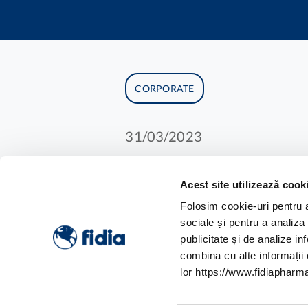
CORPORATE
31/03/2023
Acest site utilizează cook
Folosim cookie-uri pentru a 
Hy-Tissue PRP produs 
sociale și pentru a analiza
Medicină regenerativă
publicitate și de analize inf
combina cu alte informații o
Fidia Farmaceutici a p
lor https://www.fidiapharma
regenerativă estetică” 
ediții a Congresului M