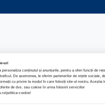
ie-uri
personaliza conținutul și anunțurile, pentru a oferi funcții de reț
de Fidia a câștigat Premiul AMWC de Medicină Est
 traficul. De asemenea, le oferim partenerilor de rețele sociale, d
 estetică.
ormații cu privire la modul în care folosiți site-ul nostru. Aceștia l
ferite de dvs. sau culese în urma folosirii serviciilor
rimit „Premiul AMWC de Medicină Estetică 2023” la 
.ro/politica-cookie/
în cadrul unei ceremonii organizate la Monaco pe
31
ondial AMWC care s-a desfășurat la Monaco între
3