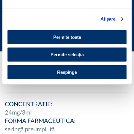
Afişare
Dispozitiv Medical
HYMOVIS
Permite toate
Permite selecția
Acid hialuronic, hexadecilamidă
Respinge
(Hyadd4)
CONCENTRATIE:
24mg/3ml
FORMA FARMACEUTICA:
seringă preumplută