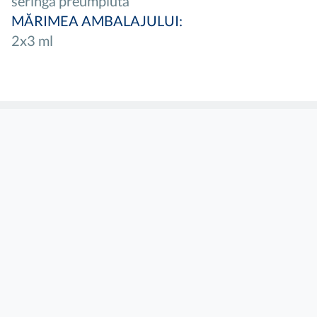
seringă preumplută
MĂRIMEA AMBALAJULUI:
2x3 ml
Home
»
HYMOVIS
GRUPUL NOSTRU
SPECIALIZĂRILE NOASTRE
INOVAȚIA NOASTRĂ
ȘTIRI